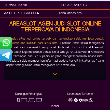
JADWAL BANK
LINK AREASLOTS
🔥SLOT RTP GACOR🔥
zona-areaslots
AREASLOT AGEN JUDI SLOT ONLINE
TERPERCAYA DI INDONESIA
Areaslot situs judi online terbaik dan terlengkap selalu menjaga bentuk
pelayanan dan kualitas dari situs kami.
Pastikan Anda selalu mengakses
situs web resmi Areaslot yang dapat Anda cek di situs official Areaslot.
Anda dapat juga melakukan pencarian di Google untuk keyword Areaslots
agar terhindar dari situs penipuan yang mengatasnamakan brand kami.
Areaslots selalu memberikan informasi update terkait link alternatif yang
dapat Anda gunakan untuk mengakses situs web kami.
Dukungan Perangkat :
Keamanan Terjamin :
Lisensi :