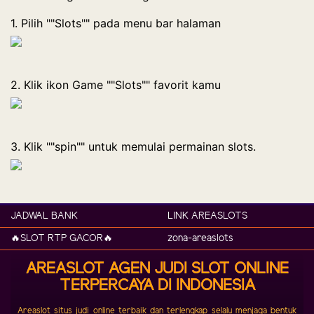
1. Pilih ""Slots"" pada menu bar halaman
2. Klik ikon Game ""Slots"" favorit kamu
3. Klik ""spin"" untuk memulai permainan slots.
JADWAL BANK
LINK AREASLOTS
🔥SLOT RTP GACOR🔥
zona-areaslots
AREASLOT AGEN JUDI SLOT ONLINE
TERPERCAYA DI INDONESIA
Areaslot situs judi online terbaik dan terlengkap selalu menjaga bentuk