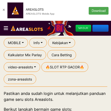
×
AREASLOTS
Download
AREASLOTS Mobile App
MASUK
DAFTAR
MOBILE
Info
Kebijakan
Kalkulator Mix Parlay
Cara Betting
video-areaslots
🔥SLOT RTP GACOR🔥
zona-areaslots
Pastikan anda sudah login untuk melanjutkan panduan
game seru slots Areaslots.
Berikut langkah bermain game slots: